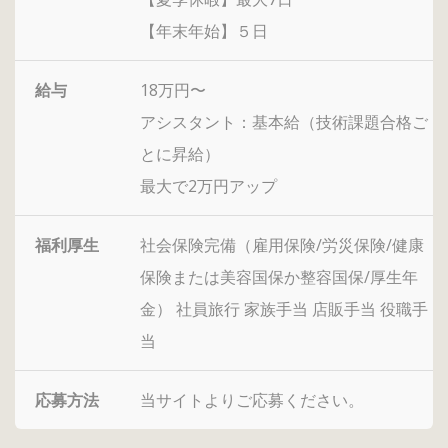
【年末年始】５日
給与
18万円〜
アシスタント：基本給（技術課題合格ご
とに昇給）
最大で2万円アップ
福利厚生
社会保険完備（雇用保険/労災保険/健康
保険または美容国保か整容国保/厚生年
金） 社員旅行 家族手当 店販手当 役職手
当
応募方法
当サイトよりご応募ください。